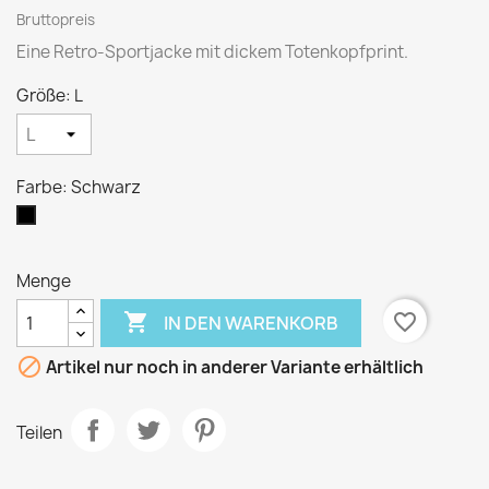
Bruttopreis
Eine Retro-Sportjacke mit dickem Totenkopfprint.
Größe: L
Farbe: Schwarz
Schwarz
Menge

favorite_border
IN DEN WARENKORB

Artikel nur noch in anderer Variante erhältlich
Teilen