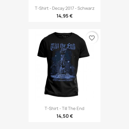
T-Shirt - Decay 2017 - Schwarz
14,95 €
favorite_border
T-Shirt - Till The End
14,50 €