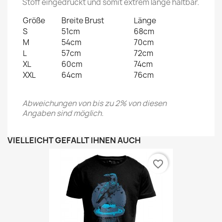
Stoff eingedruckt und somit extrem lange haltbar.
Größe
Breite Brust
Länge
S
51cm
68cm
M
54cm
70cm
L
57cm
72cm
XL
60cm
74cm
XXL
64cm
76cm
Abweichungen von bis zu 2% von diesen
Angaben sind möglich.
VIELLEICHT GEFÄLLT IHNEN AUCH
favorite_border