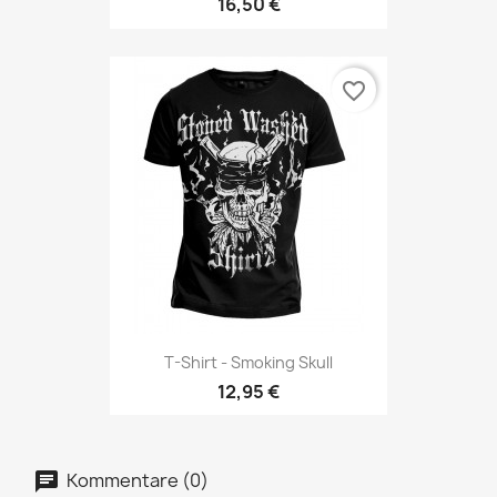
16,50 €
favorite_border
T-Shirt - Smoking Skull
12,95 €
Kommentare (0)