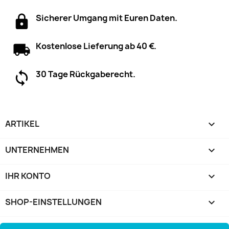
Sicherer Umgang mit Euren Daten.
Kostenlose Lieferung ab 40 €.
30 Tage Rückgaberecht.
ARTIKEL

UNTERNEHMEN

IHR KONTO

SHOP-EINSTELLUNGEN
keyboard_arrow_down