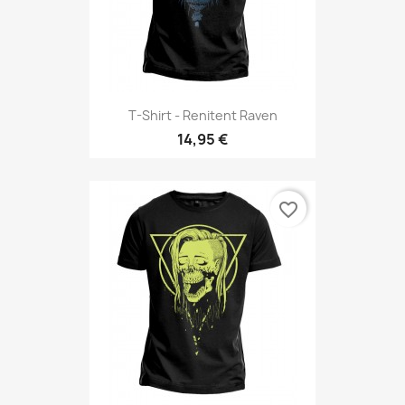
T-Shirt - Renitent Raven
14,95 €
favorite_border