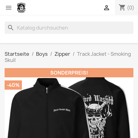
shopping_cart


(0)
search
Startseite
Boys
Zipper
Track Jacket - Smoking
Skull
SONDERPREIS!
-40%