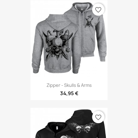
favorite_border
Zipper - Skulls & Arms
34,95 €
favorite_border