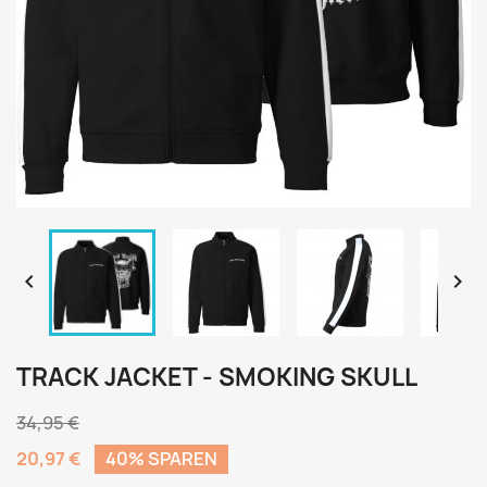


TRACK JACKET - SMOKING SKULL
34,95 €
20,97 €
40% SPAREN