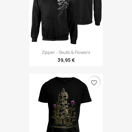
Zipper - Skulls & Flowers
39,95 €
favorite_border