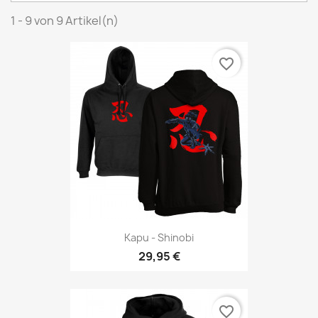
1 - 9 von 9 Artikel(n)
favorite_border
Kapu - Shinobi
29,95 €
favorite_border