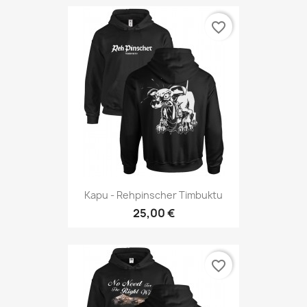
favorite_border
Kapu - Rehpinscher Timbuktu
25,00 €
favorite_border