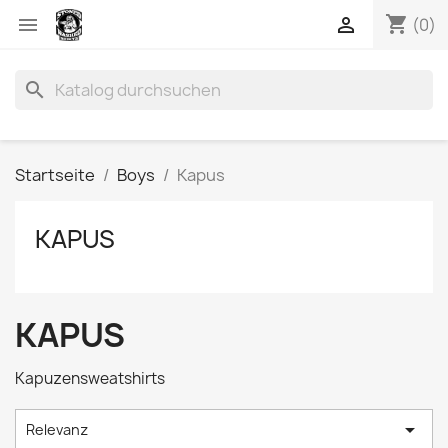
shopping_cart


(0)
search
Startseite
Boys
Kapus
KAPUS
KAPUS
Kapuzensweatshirts

Relevanz