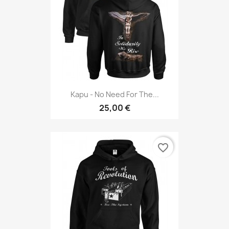
Kapu - No Need For The...
25,00 €
favorite_border