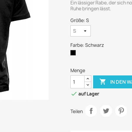
Ein lässiger Rabe, der sich 
Ruhe bringen lässt.
Größe: S
Farbe: Schwarz
Schwarz
Menge

IN DEN 

auf Lager
Teilen