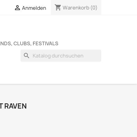
shopping_cart


Warenkorb
(0)
Anmelden
NDS, CLUBS, FESTIVALS
search
NT RAVEN