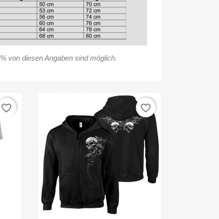
% von diesen Angaben sind möglich.
favorite_border
favorite_border