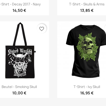
Vorschau
Vorschau


-Shirt - Decay 2017 - Navy
T-Shirt - Skulls & Arms
14,50 €
13,85 €
favorite_border
Vorschau
Vorschau


Beutel - Smoking Skull
T-Shirt - Ivy Skull
10,00 €
16,95 €