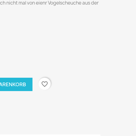
noch nicht mal von eienr Vogelscheuche aus der
favorite_border
WARENKORB