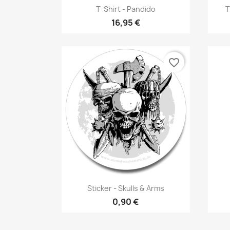
Vorschau

T-Shirt - Pandido
T
16,95 €
favorite_border
Vorschau

Sticker - Skulls & Arms
0,90 €