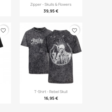
Vorschau

Zipper - Skulls & Flowers
39,95 €
favorite_border
favorite_border
Vorschau

T-Shirt - Rebel Skull
16,95 €