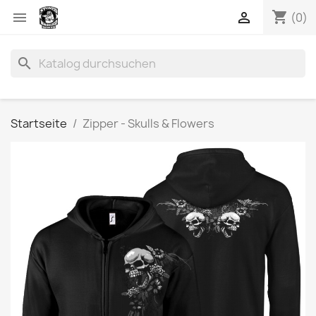
shopping_cart


(0)
search
Startseite
Zipper - Skulls & Flowers