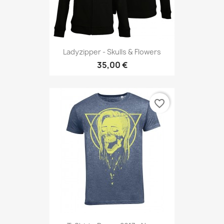
Ladyzipper - Skulls & Flowers
35,00 €
favorite_border