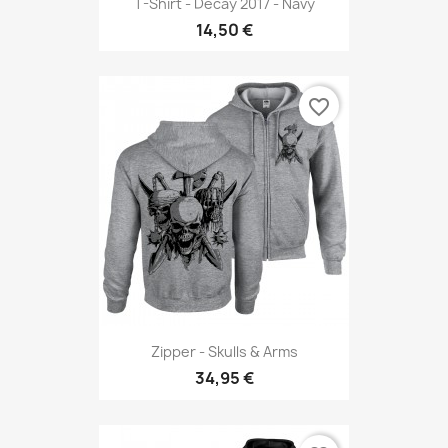
T-Shirt - Decay 2017 - Navy
14,50 €
favorite_border
Zipper - Skulls & Arms
34,95 €