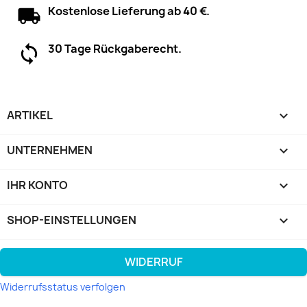
Kostenlose Lieferung ab 40 €.
30 Tage Rückgaberecht.
ARTIKEL

UNTERNEHMEN

IHR KONTO

SHOP-EINSTELLUNGEN
keyboard_arrow_down
WIDERRUF
Widerrufsstatus verfolgen