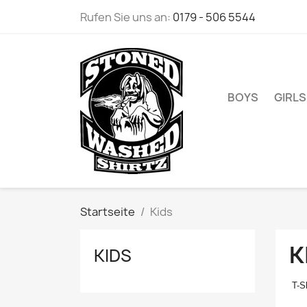
Rufen Sie uns an:
0179 - 506 5544
BOYS
GIRLS
Startseite
Kids
K
KIDS
T-Sh