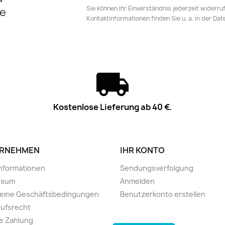
Sie können Ihr Einverständnis jederzeit widerru
e
Kontaktinformationen finden Sie u. a. in der Da
Kostenlose Lieferung ab 40 €.
RNEHMEN
IHR KONTO
informationen
Sendungsverfolgung
ssum
Anmelden
meine Geschäftsbedingungen
Benutzerkonto erstellen
ufsrecht
e Zahlung