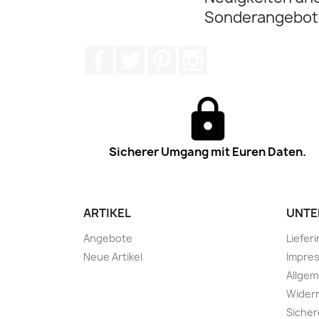
Sonderangebot
Facebook
Twitter
Pinterest
Instagram
Sicherer Umgang mit Euren Daten.
ARTIKEL
UNTE
Angebote
Liefer
Neue Artikel
Impre
Allge
Widerr
Sicher