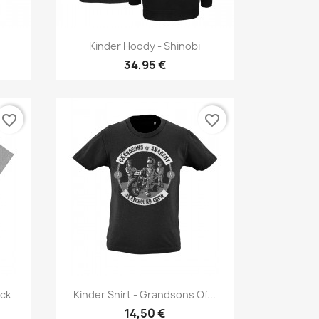
Vorschau

Kinder Hoody - Shinobi
34,95 €
favorite_border
favorite_border
Vorschau

uck
Kinder Shirt - Grandsons Of...
14,50 €