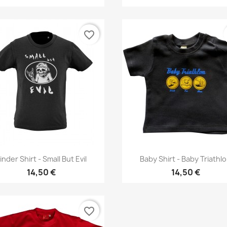
favorite_border
Vorschau
Vorschau


inder Shirt - Small But Evil
Baby Shirt - Baby Triathl
14,50 €
14,50 €
favorite_border