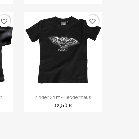
favorite_border
favorite_border
Vorschau

on
Kinder Shirt - Fleddermaus
12,50 €