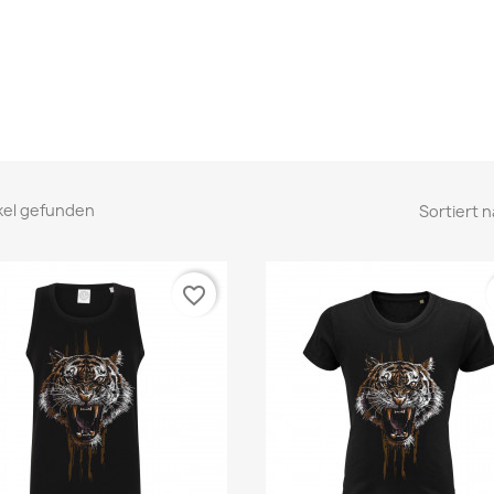
ikel gefunden
Sortiert n
favorite_border