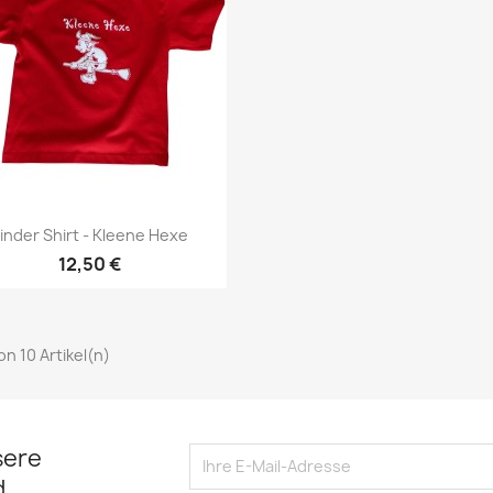
Vorschau

inder Shirt - Kleene Hexe
12,50 €
von 10 Artikel(n)
sere
d