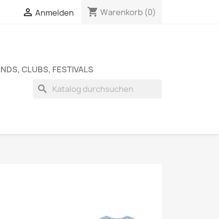
shopping_cart


Warenkorb
(0)
Anmelden
NDS, CLUBS, FESTIVALS
search