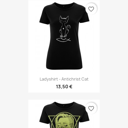
favorite_border
Ladyshirt - Antichrist Cat
13,50 €
favorite_border