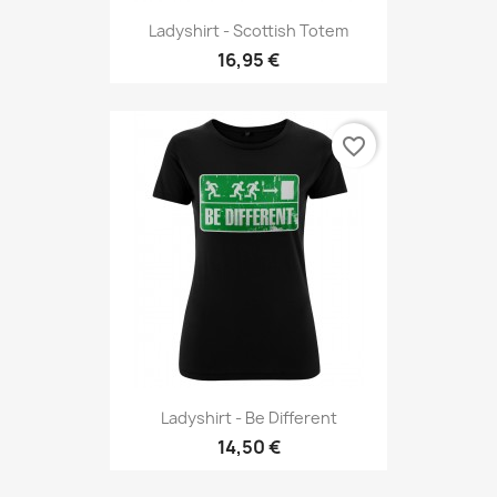
Ladyshirt - Scottish Totem
16,95 €
favorite_border
Ladyshirt - Be Different
14,50 €