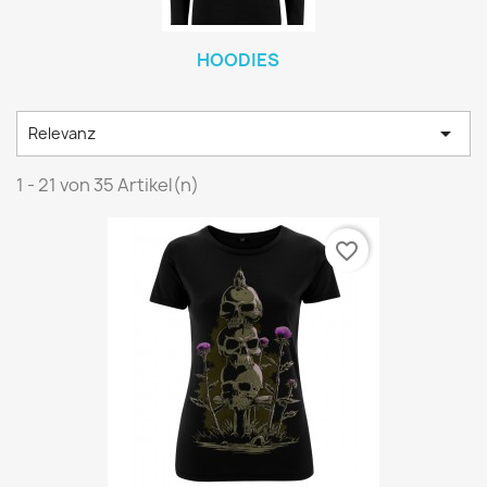
HOODIES

Relevanz
1 - 21 von 35 Artikel(n)
favorite_border