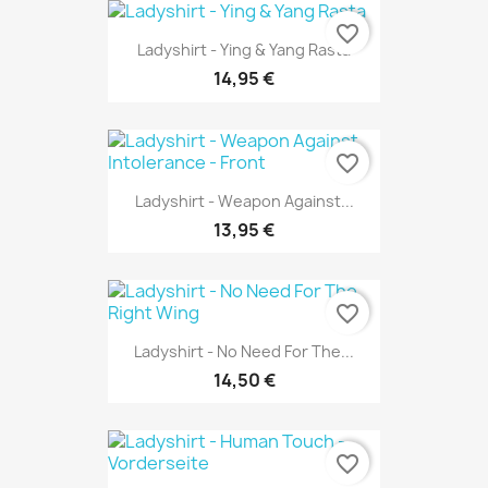
favorite_border
Ladyshirt - Ying & Yang Rasta
14,95 €
favorite_border
Ladyshirt - Weapon Against...
13,95 €
favorite_border
Ladyshirt - No Need For The...
14,50 €
favorite_border