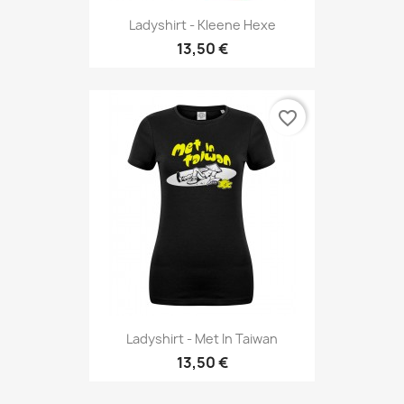
Ladyshirt - Kleene Hexe
13,50 €
favorite_border
Ladyshirt - Met In Taiwan
13,50 €