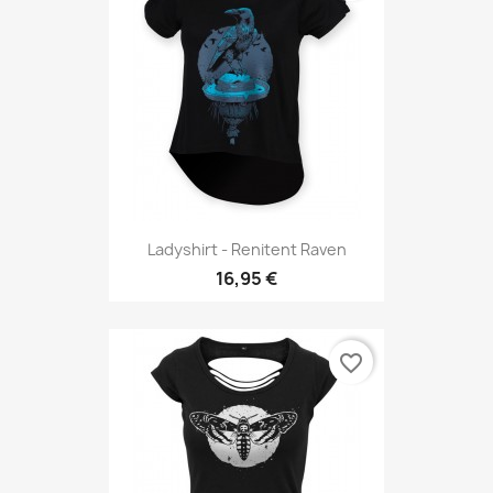
Ladyshirt - Renitent Raven
16,95 €
favorite_border