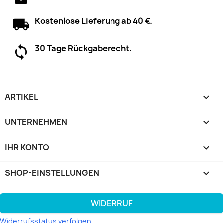
Kostenlose Lieferung ab 40 €.
30 Tage Rückgaberecht.
ARTIKEL

UNTERNEHMEN

IHR KONTO

SHOP-EINSTELLUNGEN
keyboard_arrow_down
WIDERRUF
Widerrufsstatus verfolgen