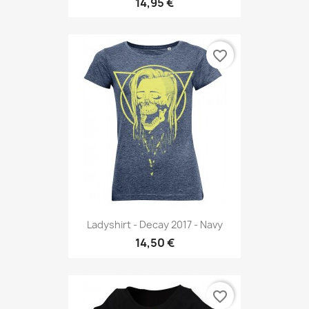
14,95 €
favorite_border
Ladyshirt - Decay 2017 - Navy
14,50 €
favorite_border