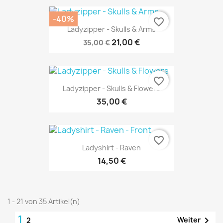
-40%
favorite_border
Ladyzipper - Skulls & Arms
21,00 €
35,00 €
favorite_border
Ladyzipper - Skulls & Flowers
35,00 €
favorite_border
Ladyshirt - Raven
14,50 €
1 - 21 von 35 Artikel(n)
1

Weiter
2