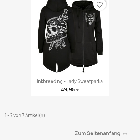
favorite_border
Inkbreeding - Lady Sweatparka
49,95 €
1 - 7 von 7 Artikel(n)
Zum Seitenanfang
