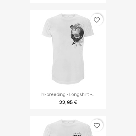
favorite_border
Inkbreeding - Longshirt -...
22,95 €
favorite_border