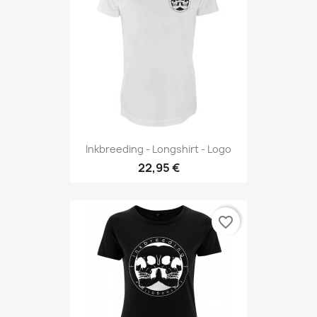
Inkbreeding - Longshirt - Logo
22,95 €
favorite_border