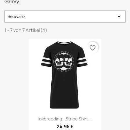
Gallery.

Relevanz
1 - 7 von 7 Artikel(n)
favorite_border
Inkbreeding - Stripe Shirt...
24,95 €