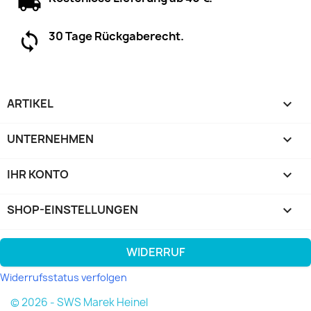
30 Tage Rückgaberecht.
ARTIKEL

UNTERNEHMEN

IHR KONTO

SHOP-EINSTELLUNGEN
keyboard_arrow_down
WIDERRUF
Widerrufsstatus verfolgen
© 2026 - SWS Marek Heinel