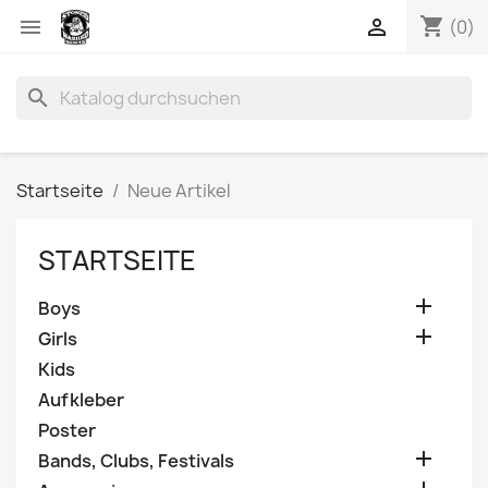
shopping_cart


(0)
search
Startseite
Neue Artikel
STARTSEITE

Boys

Girls
Kids
Aufkleber
Poster

Bands, Clubs, Festivals