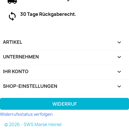
30 Tage Rückgaberecht.
ARTIKEL

UNTERNEHMEN

IHR KONTO

SHOP-EINSTELLUNGEN
keyboard_arrow_down
WIDERRUF
Widerrufsstatus verfolgen
© 2026 - SWS Marek Heinel