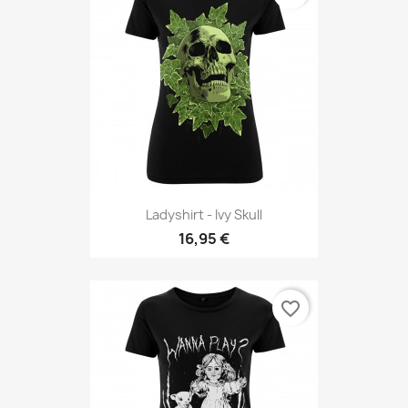
Ladyshirt - Ivy Skull
16,95 €
favorite_border