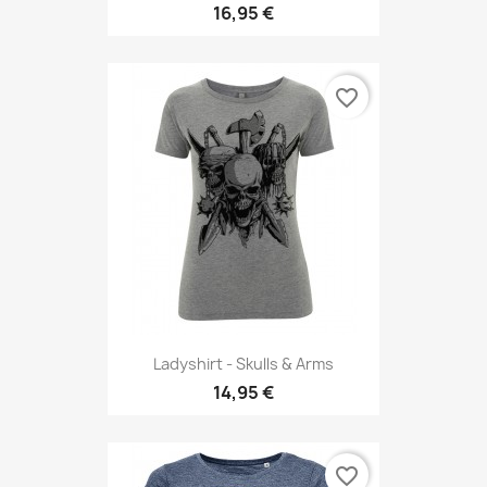
16,95 €
favorite_border
Ladyshirt - Skulls & Arms
14,95 €
favorite_border