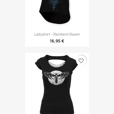
Ladyshirt - Renitent Raven
16,95 €
favorite_border