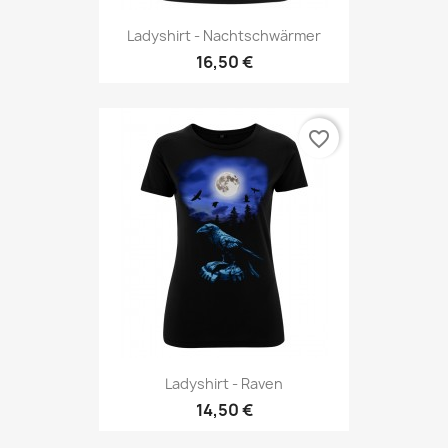
Ladyshirt - Nachtschwärmer
16,50 €
favorite_border
Ladyshirt - Raven
14,50 €