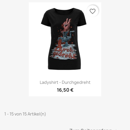
favorite_border
Ladyshirt - Durchgedreht
16,50 €
1 - 15 von 15 Artikel(n)