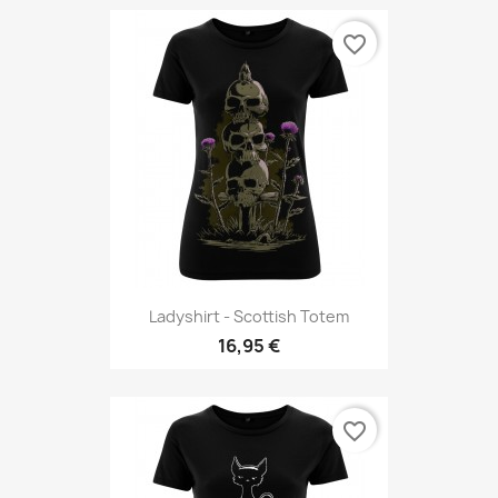
favorite_border
Ladyshirt - Scottish Totem
16,95 €
favorite_border