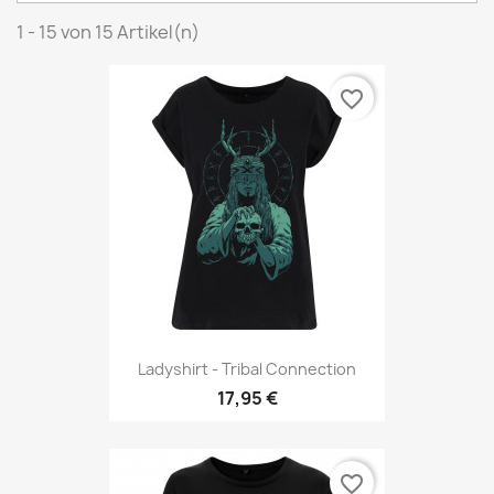
1 - 15 von 15 Artikel(n)
favorite_border
Ladyshirt - Tribal Connection
17,95 €
favorite_border