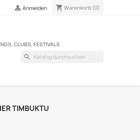
shopping_cart


Warenkorb
(0)
Anmelden
NDS, CLUBS, FESTIVALS
search
HER TIMBUKTU