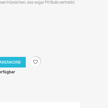
en Hündchen, das sogar Pit Bulls vertreibt.
favorite_border
WARENKORB
erfügbar