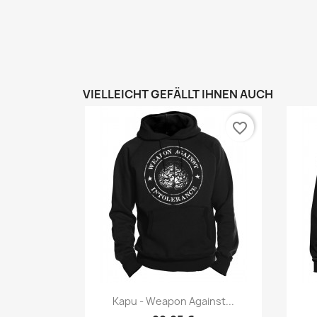
VIELLEICHT GEFÄLLT IHNEN AUCH
favorite_border
Vorschau

Kapu - Weapon Against...