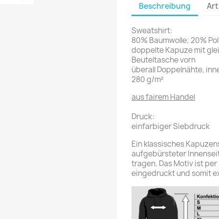
Beschreibung
Art
Sweatshirt:
80% Baumwolle; 20% Pol
doppelte Kapuze mit gle
Beuteltasche vorn
überall Doppelnähte, inn
280 g/m²
aus fairem Handel
Druck:
einfarbiger Siebdruck
Ein klassisches Kapuzen
aufgebürsteter Innensei
tragen. Das Motiv ist per
eingedruckt und somit ex