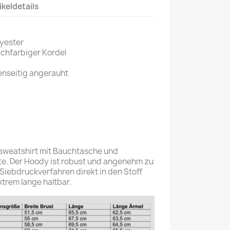
ikeldetails
yester
ichfarbiger Kordel
enseitig angerauht
sweatshirt mit Bauchtasche und
te. Der Hoody ist robust und angenehm zu
 Siebdruckverfahren direkt in den Stoff
trem lange haltbar.