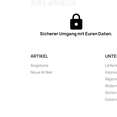
Sicherer Umgang mit Euren Daten.
ARTIKEL
UNTE
Angebote
Liefer
Neue Artikel
Impre
Allge
Widerr
Sicher
Daten