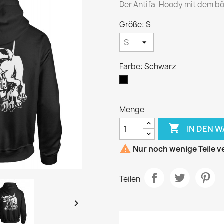
Der Antifa-Hoody mit dem bös
Größe: S
Farbe: Schwarz
Schwarz
Menge

IN DEN 

Nur noch wenige Teile v
Teilen
