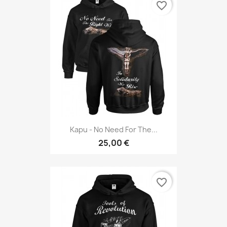
favorite_border
Kapu - No Need For The...
25,00 €
favorite_border