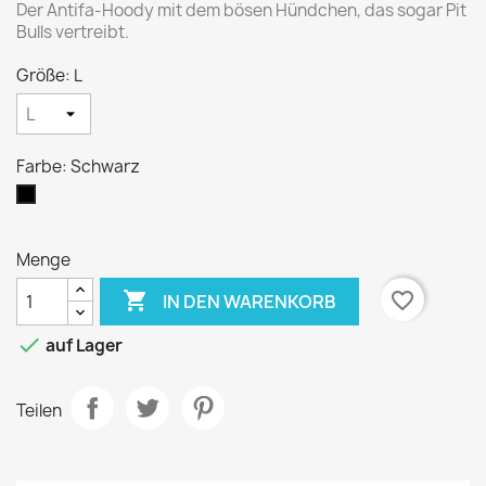
Der Antifa-Hoody mit dem bösen Hündchen, das sogar Pit
Bulls vertreibt.
Größe: L
Farbe: Schwarz
Schwarz
Menge

favorite_border
IN DEN WARENKORB

auf Lager
Teilen