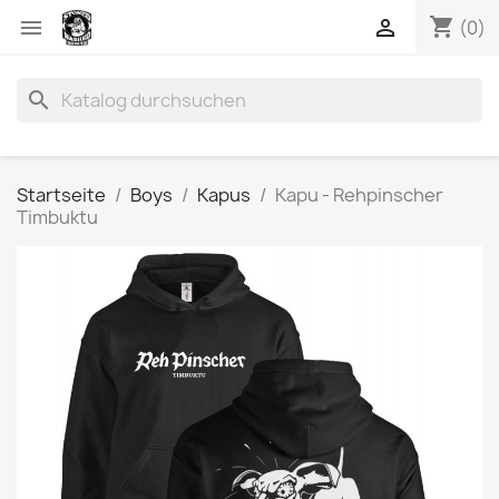
shopping_cart


(0)
search
Startseite
Boys
Kapus
Kapu - Rehpinscher
Timbuktu