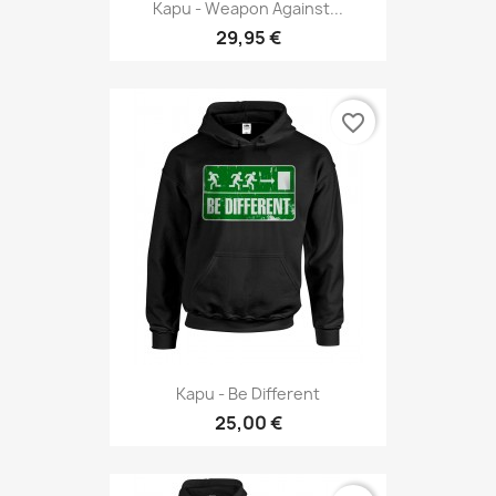
Kapu - Weapon Against...
29,95 €
favorite_border
Kapu - Be Different
25,00 €