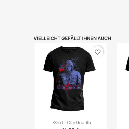
VIELLEICHT GEFÄLLT IHNEN AUCH
favorite_border
Vorschau

T-Shirt - City Guerilla