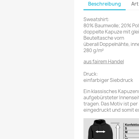
Beschreibung
Art
Sweatshirt:
80% Baumwolle; 20% Pol
doppelte Kapuze mit gle
Beuteltasche vorn
überall Doppelnähte, inn
280 g/m²
aus fairem Handel
Druck:
einfarbiger Siebdruck
Ein klassisches Kapuzen
aufgebürsteter Innensei
tragen. Das Motiv ist per
eingedruckt und somit ex