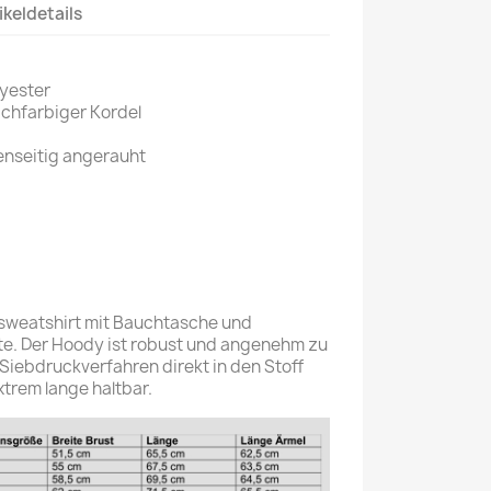
ikeldetails
yester
ichfarbiger Kordel
enseitig angerauht
sweatshirt mit Bauchtasche und
te. Der Hoody ist robust und angenehm zu
 Siebdruckverfahren direkt in den Stoff
trem lange haltbar.