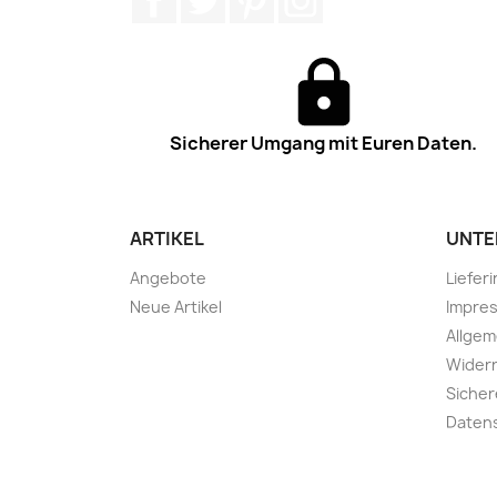
Sicherer Umgang mit Euren Daten.
ARTIKEL
UNTE
Angebote
Liefer
Neue Artikel
Impre
Allge
Widerr
Sicher
Daten