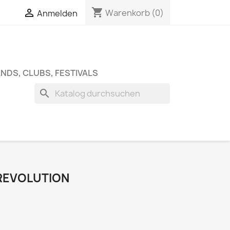
shopping_cart


Warenkorb
(0)
Anmelden
NDS, CLUBS, FESTIVALS
search
 REVOLUTION