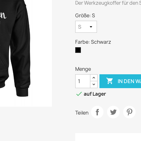
Der Werkzeugkoffer für den
Größe: S
Farbe: Schwarz
Schwarz
Menge

IN DEN 

auf Lager
Teilen