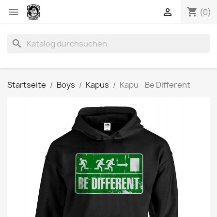
shopping_cart


(0)
search
Startseite
Boys
Kapus
Kapu - Be Different