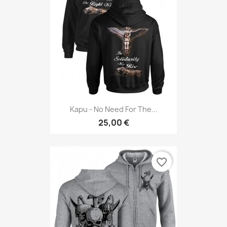
Kapu - No Need For The...
25,00 €
favorite_border