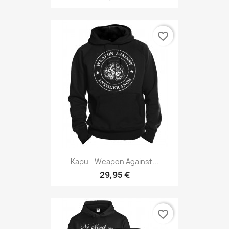
favorite_border
Kapu - Weapon Against...
29,95 €
favorite_border