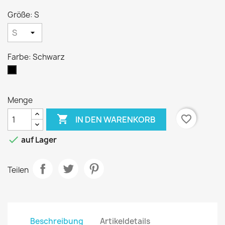
Größe: S
Farbe: Schwarz
Schwarz
Menge

favorite_border
IN DEN WARENKORB

auf Lager
Teilen
Beschreibung
Artikeldetails