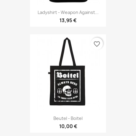
Ladyshirt - Weapon Against...
13,95 €
favorite_border
Beutel - Boitel
10,00 €