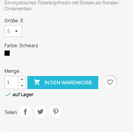
Ein mystisches Totenkopfmotiv mit Disteln als floralen
Ornamenten.
Größe: S
Farbe: Schwarz
Schwarz
Menge

favorite_border
IN DEN WARENKORB

auf Lager
Teilen