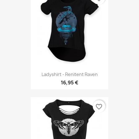
Ladyshirt - Renitent Raven
16,95 €
favorite_border