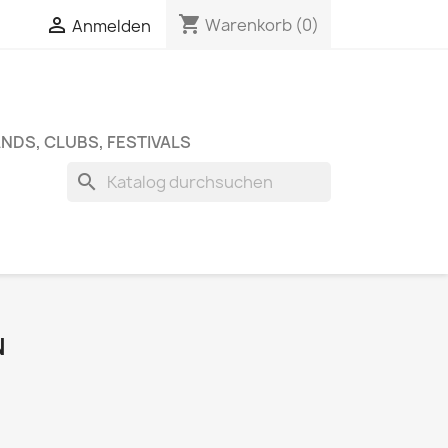
shopping_cart


Warenkorb
(0)
Anmelden
NDS, CLUBS, FESTIVALS
search
N