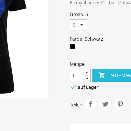
En mystisches Gothic-Motiv au
Größe: S
Farbe: Schwarz
Schwarz
Menge

IN DEN 

auf Lager
Teilen