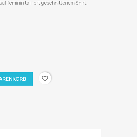
f feminin tailliert geschnittenem Shirt.
favorite_border
WARENKORB