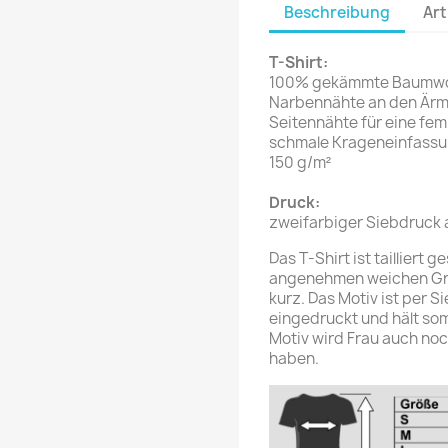
Beschreibung
Art
T-Shirt:
100% gekämmte Baumwo
Narbennähte an den Ärm
Seitennähte für eine fe
schmale Krageneinfass
150 g/m²
Druck:
zweifarbiger Siebdruck 
Das T-Shirt ist tailliert
angenehmen weichen Griff
kurz. Das Motiv ist per S
eingedruckt und hält som
Motiv wird Frau auch no
haben.