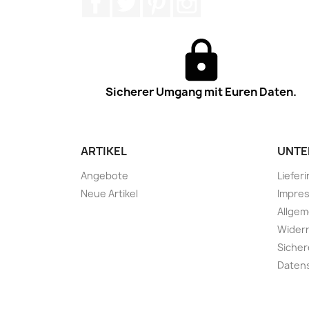
Sicherer Umgang mit Euren Daten.
ARTIKEL
UNTE
Angebote
Liefer
Neue Artikel
Impre
Allge
Widerr
Sicher
Daten