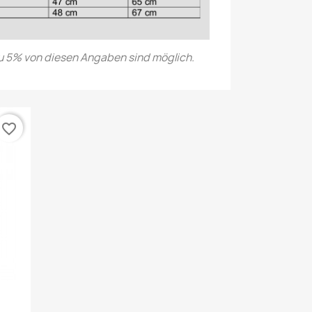
 5% von diesen Angaben sind möglich.
favorite_border