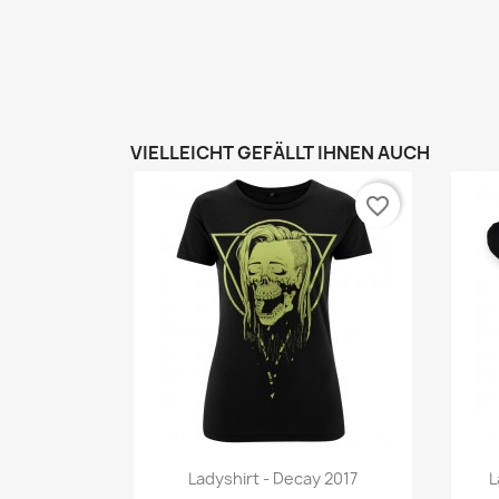
VIELLEICHT GEFÄLLT IHNEN AUCH
favorite_border
Vorschau

Ladyshirt - Decay 2017
L