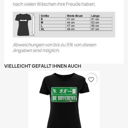
nach vielen Wäschen ihre Freude haben.
Abweichungen von bis zu 5% von diesen
Angaben sind möglich.
VIELLEICHT GEFÄLLT IHNEN AUCH
favorite_border