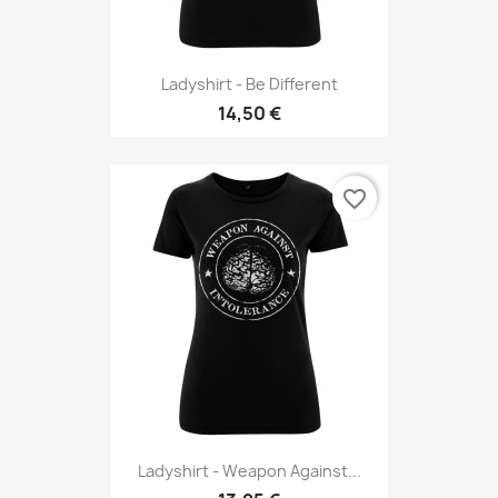
Ladyshirt - Be Different
14,50 €
favorite_border
Ladyshirt - Weapon Against...