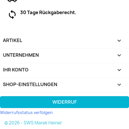
30 Tage Rückgaberecht.
ARTIKEL

UNTERNEHMEN

IHR KONTO

SHOP-EINSTELLUNGEN
keyboard_arrow_down
WIDERRUF
Widerrufsstatus verfolgen
© 2026 - SWS Marek Heinel