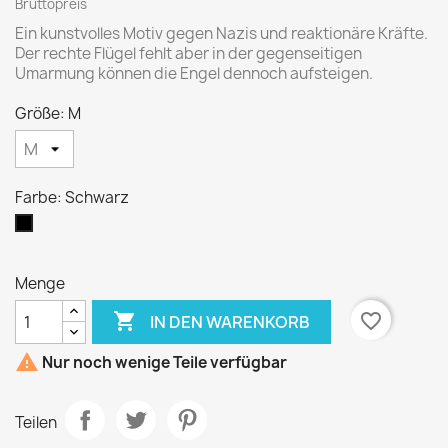
Bruttopreis
Ein kunstvolles Motiv gegen Nazis und reaktionäre Kräfte.
Der rechte Flügel fehlt aber in der gegenseitigen
Umarmung können die Engel dennoch aufsteigen.
Größe: M
Farbe: Schwarz
Schwarz
Menge

favorite_border
IN DEN WARENKORB

Nur noch wenige Teile verfügbar
Teilen