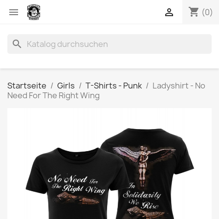
shopping_cart


(0)
search
Startseite
Girls
T-Shirts - Punk
Ladyshirt - No
Need For The Right Wing