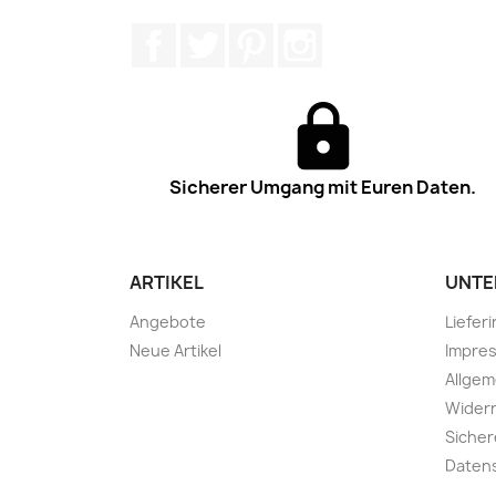
Facebook
Twitter
Pinterest
Instagram
Sicherer Umgang mit Euren Daten.
ARTIKEL
UNTE
Angebote
Liefer
Neue Artikel
Impre
Allge
Widerr
Sicher
Daten