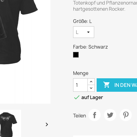
Totenkopf und Pflanzenorname
hartgesottenen Rocker.
Größe: L
Farbe: Schwarz
Schwarz
Menge

IN DEN 

auf Lager
Teilen
