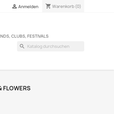
shopping_cart


Warenkorb
(0)
Anmelden
NDS, CLUBS, FESTIVALS
search
 & FLOWERS