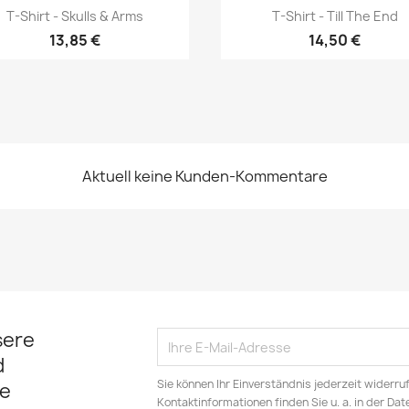
Vorschau
Vorschau


T-Shirt - Skulls & Arms
T-Shirt - Till The End
13,85 €
14,50 €
Aktuell keine Kunden-Kommentare
sere
d
Sie können Ihr Einverständnis jederzeit widerru
e
Kontaktinformationen finden Sie u. a. in der Da