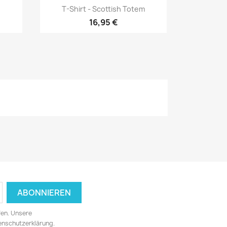
Vorschau

T-Shirt - Scottish Totem
16,95 €
fen. Unsere
tenschutzerklärung.