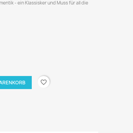
ntik - ein Klassisker und Muss für all die
favorite_border
WARENKORB