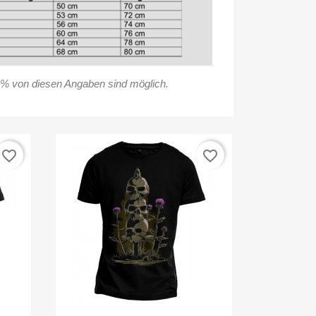
% von diesen Angaben sind möglich.
favorite_border
favorite_border