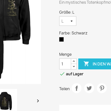
Ein mystisches Totenkopfmoti
Größe: L
Farbe: Schwarz
Schwarz
Menge

IN DEN 

auf Lager
Teilen
