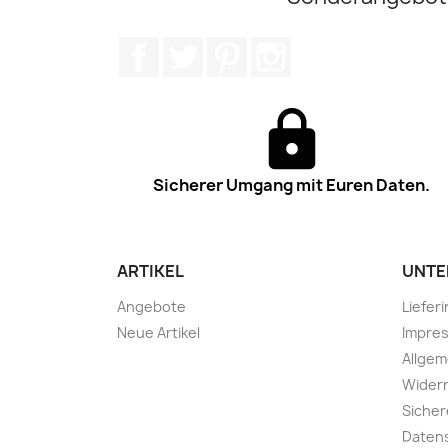
Facebook
Twitter
Pinterest
Instagram
Sicherer Umgang mit Euren Daten.
ARTIKEL
UNTE
Angebote
Liefer
Neue Artikel
Impre
Allge
Widerr
Sicher
Daten