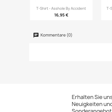
Vorschau

T-Shirt - Asshole By Accident
T-S
16,95 €
Kommentare (0)
Erhalten Sie un
Neuigkeiten un
Sonderangebot