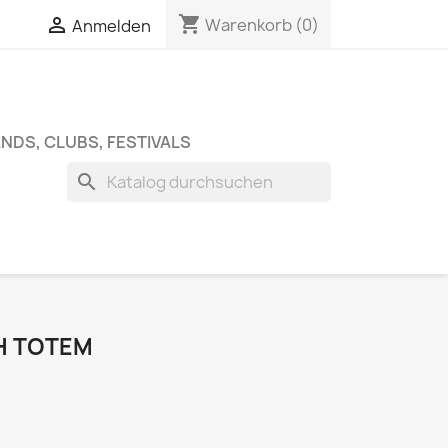
shopping_cart


Warenkorb
(0)
Anmelden
NDS, CLUBS, FESTIVALS
search
SH TOTEM