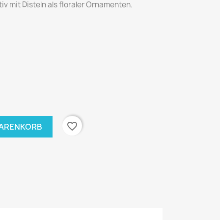
v mit Disteln als floraler Ornamenten.
favorite_border
WARENKORB