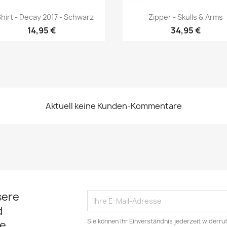
Vorschau
Vorschau


hirt - Decay 2017 - Schwarz
Zipper - Skulls & Arms
14,95 €
34,95 €
Aktuell keine Kunden-Kommentare
sere
d
Sie können Ihr Einverständnis jederzeit widerru
e