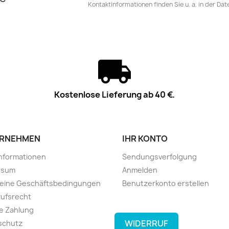
Kontaktinformationen finden Sie u. a. in der Da
Kostenlose Lieferung ab 40 €.
RNEHMEN
IHR KONTO
informationen
Sendungsverfolgung
ssum
Anmelden
meine Geschäftsbedingungen
Benutzerkonto erstellen
ufsrecht
e Zahlung
WIDERRUF
schutz