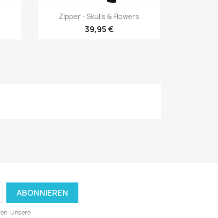
Vorschau

Zipper - Skulls & Flowers
39,95 €
fen. Unsere