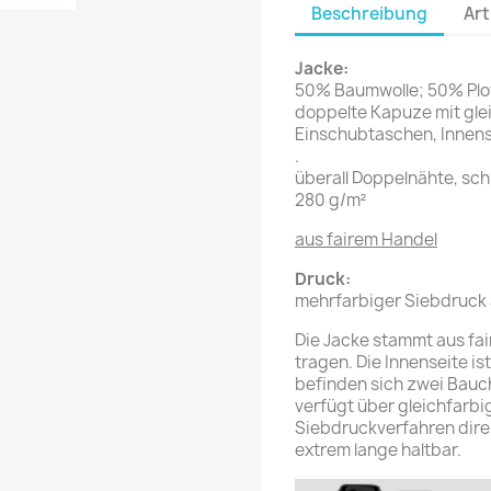
Beschreibung
Art
Jacke:
50% Baumwolle; 50% Plo
doppelte Kapuze mit gle
Einschubtaschen, Innense
.
überall Doppelnähte, sch
280 g/m²
aus fairem Handel
Druck:
mehrfarbiger Siebdruck 
Die Jacke stammt aus fa
tragen. Die Innenseite i
befinden sich zwei Bauc
verfügt über gleichfarbi
Siebdruckverfahren direk
extrem lange haltbar.