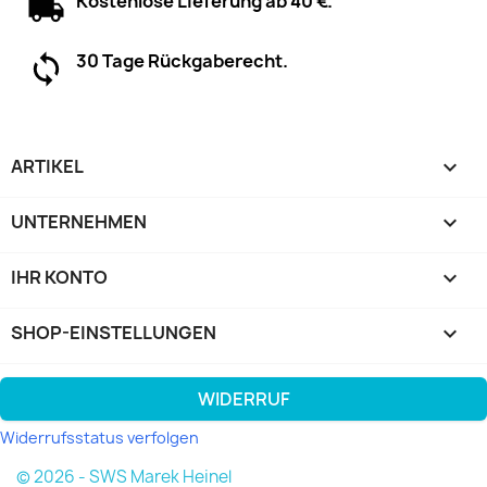
Kostenlose Lieferung ab 40 €.
30 Tage Rückgaberecht.
ARTIKEL

UNTERNEHMEN

IHR KONTO

SHOP-EINSTELLUNGEN
keyboard_arrow_down
WIDERRUF
Widerrufsstatus verfolgen
© 2026 - SWS Marek Heinel