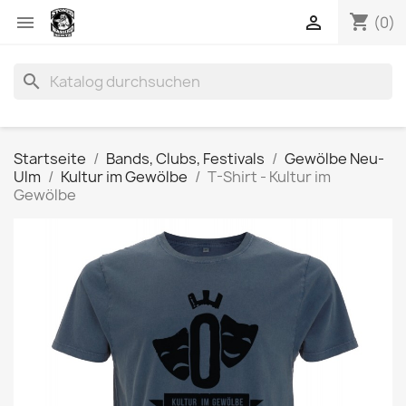
shopping_cart


(0)
search
Startseite
Bands, Clubs, Festivals
Gewölbe Neu-
Ulm
Kultur im Gewölbe
T-Shirt - Kultur im
Gewölbe