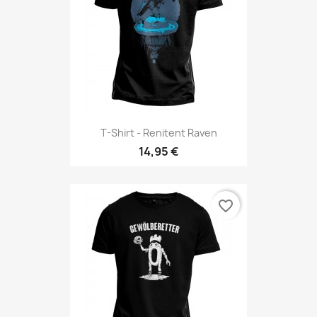
T-Shirt - Renitent Raven
14,95 €
favorite_border