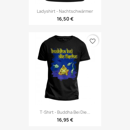
Ladyshirt - Nachtschwärmer
16,50 €
favorite_border
T-Shirt - Buddha Bei Die...
16,95 €