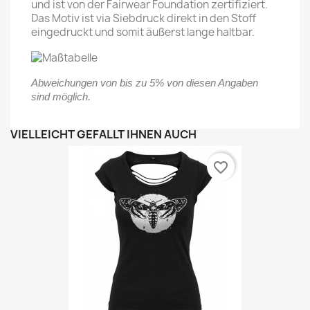
und ist von der Fairwear Foundation zertifiziert.
Das Motiv ist via Siebdruck direkt in den Stoff
eingedruckt und somit äußerst lange haltbar.
Abweichungen von bis zu 5% von diesen Angaben
sind möglich.
VIELLEICHT GEFÄLLT IHNEN AUCH
favorite_border