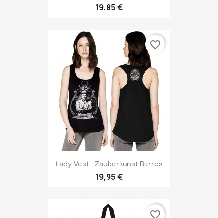
19,85 €
favorite_border
Lady-Vest - Zauberkunst Berres
19,95 €
favorite_border