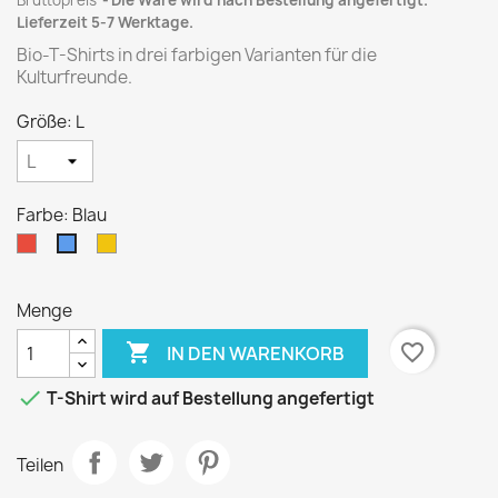
Bruttopreis
Die Ware wird nach Bestellung angefertigt.
Lieferzeit 5-7 Werktage.
Bio-T-Shirts in drei farbigen Varianten für die
Kulturfreunde.
Größe: L
Farbe: Blau
Rot
Gelb
Blau
Menge

favorite_border
IN DEN WARENKORB

T-Shirt wird auf Bestellung angefertigt
Teilen