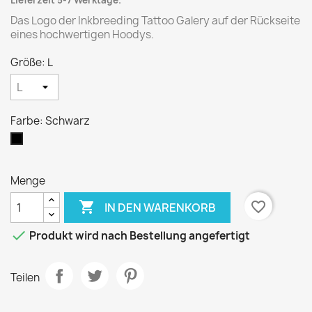
Lieferzeit 5-7 Werktage.
Das Logo der Inkbreeding Tattoo Galery auf der Rückseite
eines hochwertigen Hoodys.
Größe: L
Farbe: Schwarz
Schwarz
Menge

favorite_border
IN DEN WARENKORB

Produkt wird nach Bestellung angefertigt
Teilen