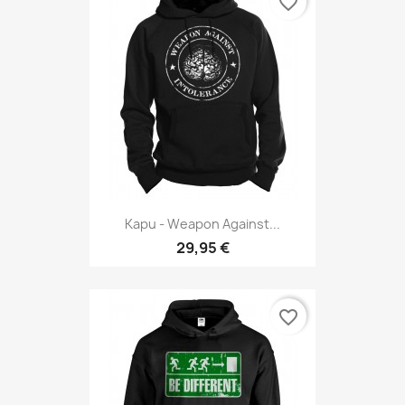
favorite_border
Kapu - Weapon Against...
29,95 €
favorite_border