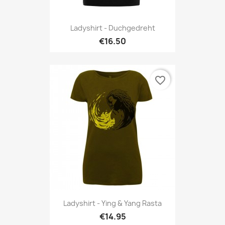
Ladyshirt - Duchgedreht
€16.50
favorite_border
Ladyshirt - Ying & Yang Rasta
€14.95