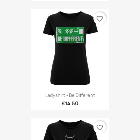
favorite_border
Ladyshirt - Be Different
€14.50
favorite_border