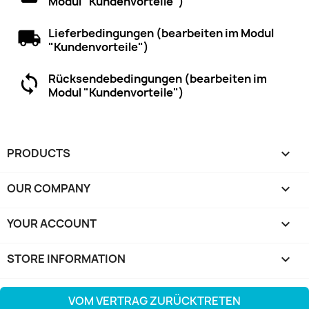
Modul "Kundenvorteile")
Lieferbedingungen (bearbeiten im Modul
"Kundenvorteile")
Rücksendebedingungen (bearbeiten im
Modul "Kundenvorteile")
PRODUCTS

OUR COMPANY

YOUR ACCOUNT

STORE INFORMATION
keyboard_arrow_down
VOM VERTRAG ZURÜCKTRETEN