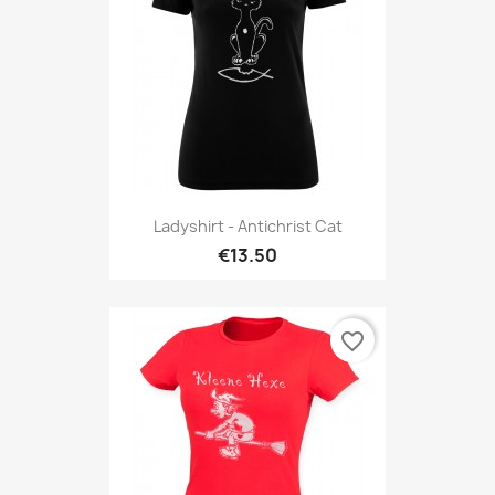
Ladyshirt - Antichrist Cat
€13.50
favorite_border