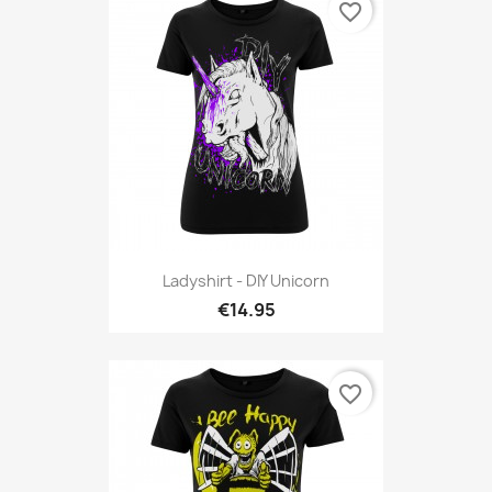
favorite_border
Ladyshirt - DIY Unicorn
€14.95
favorite_border