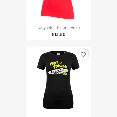
Ladyshirt - Kleene Hexe
€13.50
favorite_border