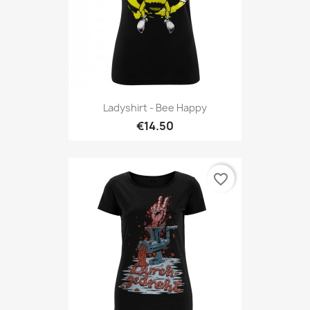
Ladyshirt - Bee Happy
€14.50
favorite_border