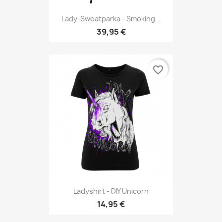
Lady-Sweatparka - Smoking...
39,95 €
favorite_border
Ladyshirt - DIY Unicorn
14,95 €