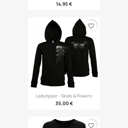
14,95 €
favorite_border
Ladyzipper - Skulls & Flowers
35,00 €
favorite_border