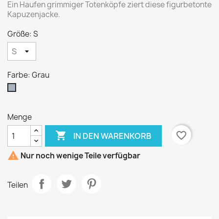
Ein Haufen grimmiger Totenköpfe ziert diese figurbetonte
Kapuzenjacke.
Größe: S
Farbe: Grau
Grau
Menge

favorite_border
IN DEN WARENKORB

Nur noch wenige Teile verfügbar
Teilen