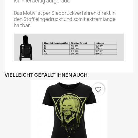
ist innenseitig aufgeraut.
Das Motiv ist per Siebdruckverfahren direkt in
den Stoff eingedruckt und somit extrem lange
haltbar.
VIELLEICHT GEFÄLLT IHNEN AUCH
favorite_border