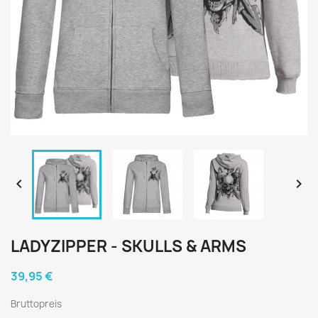


LADYZIPPER - SKULLS & ARMS
39,95 €
Bruttopreis