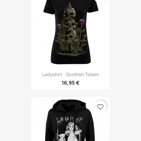
Ladyshirt - Scottish Totem
16,95 €
favorite_border