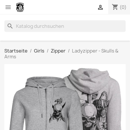
shopping_cart


(0)
search
Startseite
Girls
Zipper
Ladyzipper - Skulls &
Arms