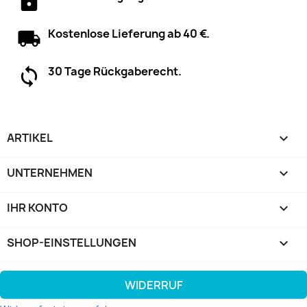
Kostenlose Lieferung ab 40 €.
30 Tage Rückgaberecht.
ARTIKEL

UNTERNEHMEN

IHR KONTO

SHOP-EINSTELLUNGEN
keyboard_arrow_down
WIDERRUF