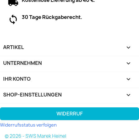
30 Tage Rückgaberecht.
ARTIKEL

UNTERNEHMEN

IHR KONTO

SHOP-EINSTELLUNGEN
keyboard_arrow_down
WIDERRUF
Widerrufsstatus verfolgen
© 2026 - SWS Marek Heinel