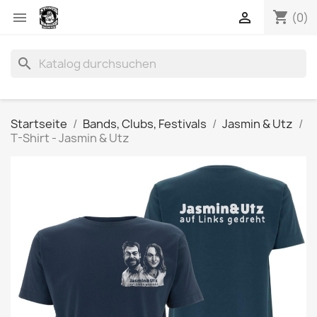
shopping_cart


(0)
search
Startseite
Bands, Clubs, Festivals
Jasmin & Utz
T-Shirt - Jasmin & Utz