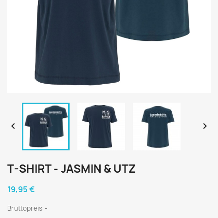


T-SHIRT - JASMIN & UTZ
19,95 €
Bruttopreis