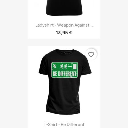
Ladyshirt - Weapon Against...
13,95 €
favorite_border
T-Shirt - Be Different