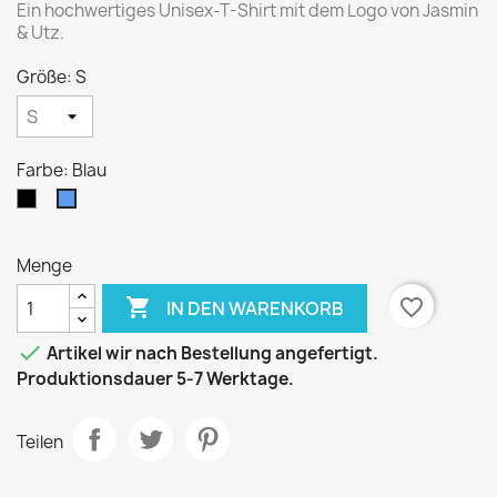
Ein hochwertiges Unisex-T-Shirt mit dem Logo von Jasmin
& Utz.
Größe: S
Farbe: Blau
Schwarz
Blau
Menge

favorite_border
IN DEN WARENKORB

Artikel wir nach Bestellung angefertigt.
Produktionsdauer 5-7 Werktage.
Teilen