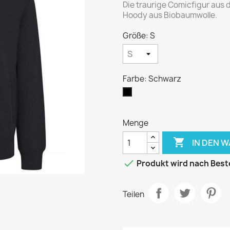
Die traurige Comicfigur aus 
Hoody aus Biobaumwolle.
Größe: S
Farbe: Schwarz
Schwarz
Menge

IN DEN 

Produkt wird nach Beste
Teilen