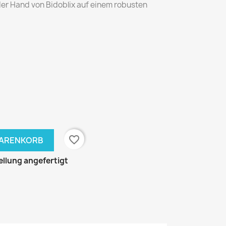
der Hand von Bidoblix auf einem robusten
favorite_border
WARENKORB
llung angefertigt