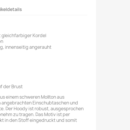
ikeldetails
 gleichfarbiger Kordel
en
, innenseitig angerauht
f der Brust
us einem schweren Mollton aus
ch angebrachten Einschubtaschen und
te. Der Hoody ist robust, ausgesprochen
nehm zu tragen. Das Motiv ist per
t in den Stoff eingedruckt und somit