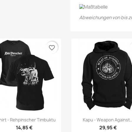
Abweichungen von bis zu
favorite_border
Vorschau
Vorschau


hirt - Rehpinscher Timbuktu
Kapu - Weapon Against..
14,85 €
29,95 €