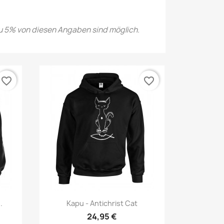
 5% von diesen Angaben sind möglich.
favorite_border
favorite_border
Vorschau

.
Kapu - Antichrist Cat
24,95 €