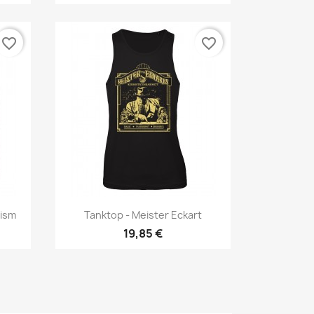
favorite_border
favorite_border
Vorschau

cism
Tanktop - Meister Eckart
19,85 €