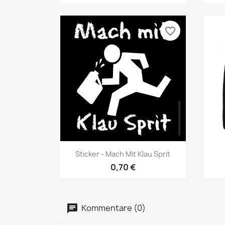
favorite_border
Vorschau

Sticker - Mach Mit Klau Sprit
0,70 €
Kommentare (0)