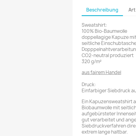
Beschreibung
Art
Sweatshirt:
100% Bio-Baumwolle
doppellagige Kapuze mit
seitliche Einschubtasch
Dopppelnahtverarbeitung
CO2-neutral produziert
320 g/m²
aus fairem Handel
Druck:
Einfarbiger Siebdruck au
Ein Kapuzensweatshirt a
Biobaumwolle mit seitli
aufgebürsteter Innensei
gut verarbeitet und ange
Siebdruckverfahren direk
extrem lange haltbar.