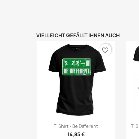
VIELLEICHT GEFÄLLT IHNEN AUCH
favorite_border
Vorschau

T-Shirt - Be Different
T-S
14,85 €