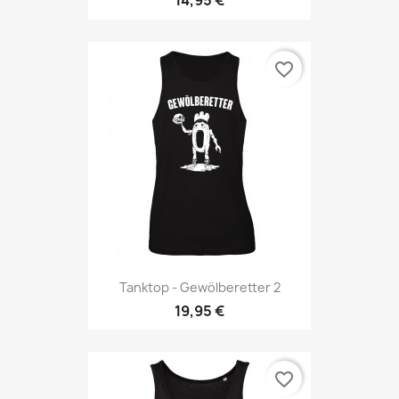
14,95 €
favorite_border
Tanktop - Gewölberetter 2
19,95 €
favorite_border