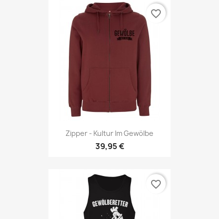
favorite_border
Zipper - Kultur Im Gewölbe
39,95 €
favorite_border