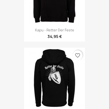
Kapu - Retter Der Feste
34,95 €
favorite_border