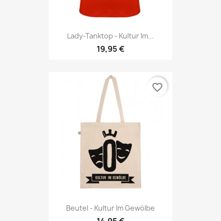
Lady-Tanktop - Kultur Im...
19,95 €
favorite_border
Beutel - Kultur Im Gewölbe
14,95 €