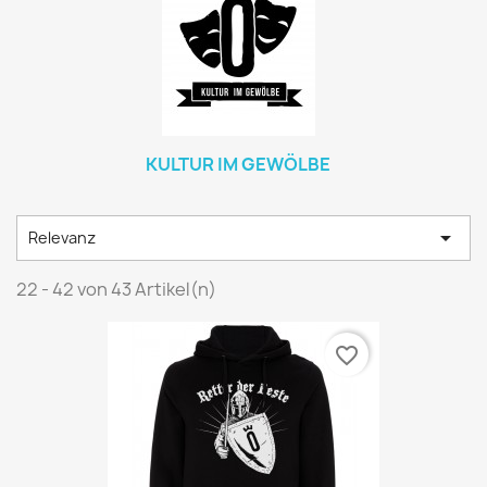
KULTUR IM GEWÖLBE

Relevanz
22 - 42 von 43 Artikel(n)
favorite_border