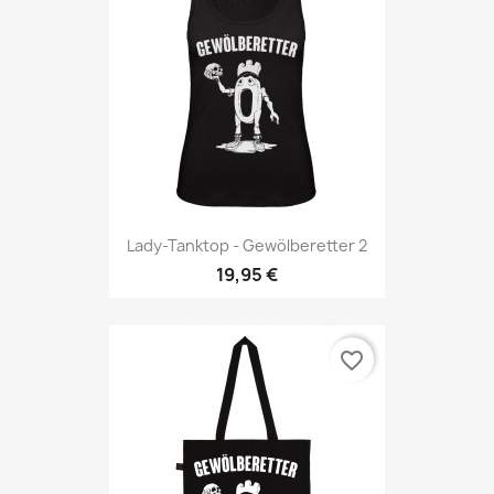
Lady-Tanktop - Gewölberetter 2
19,95 €
favorite_border