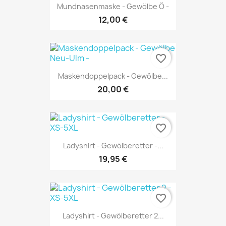
Mundnasenmaske - Gewölbe Ö -
12,00 €
favorite_border
Maskendoppelpack - Gewölbe...
20,00 €
favorite_border
Ladyshirt - Gewölberetter -...
19,95 €
favorite_border
Ladyshirt - Gewölberetter 2...