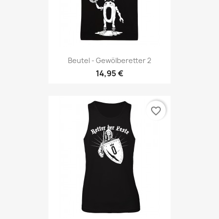
Beutel - Gewölberetter 2
14,95 €
favorite_border