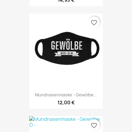
favorite_border
Mundnasenmaske - Gewölbe...
12,00 €
favorite_border