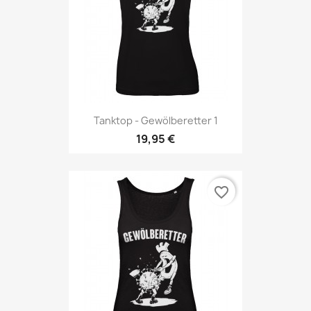
Tanktop - Gewölberetter 1
19,95 €
favorite_border