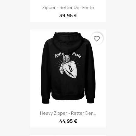
Zipper - Retter Der Feste
39,95 €
favorite_border
Heavy Zipper - Retter Der...
44,95 €