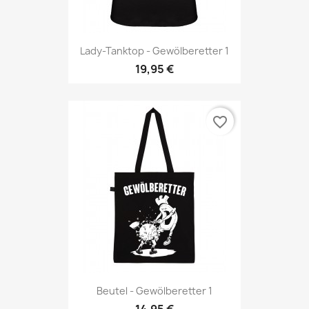
Lady-Tanktop - Gewölberetter 1
19,95 €
favorite_border
Beutel - Gewölberetter 1