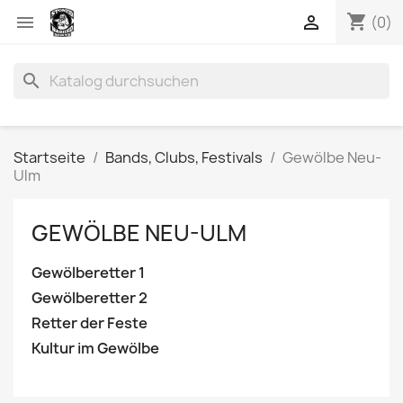
shopping_cart


(0)
search
Startseite
Bands, Clubs, Festivals
Gewölbe Neu-
Ulm
GEWÖLBE NEU-ULM
Gewölberetter 1
Gewölberetter 2
Retter der Feste
Kultur im Gewölbe