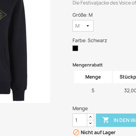
Die Festivaljacke des Voice o
Größe: M
Farbe: Schwarz
Schwarz
Mengenrabatt
Menge
Stückp
5
32,00
Menge

IN DEN 

Nicht auf Lager