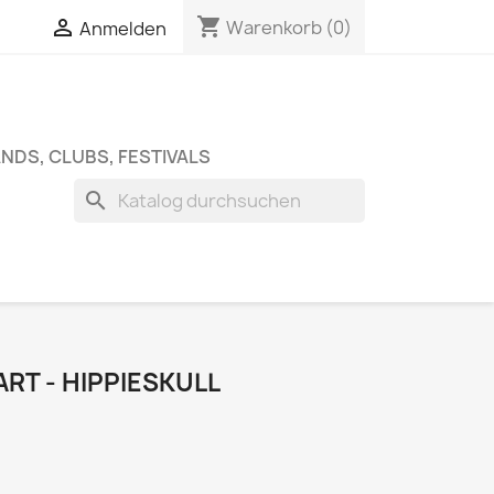
shopping_cart


Warenkorb
(0)
Anmelden
NDS, CLUBS, FESTIVALS
search
ART - HIPPIESKULL