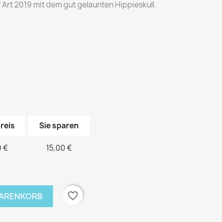
f Art 2019 mit dem gut gelaunten Hippieskull.
reis
Sie sparen
 €
15,00 €
favorite_border
WARENKORB