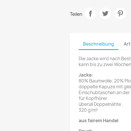
Teilen
Beschreibung
Art
Die Jacke wird nach Best
kann bis zu zwei Wochen
Jacke:
80% Baumwolle; 20% Plo
doppelte Kapuze mit gle
Einschubtaschen an der 
für Kopfhörer
überall Doppelnähte .
320 g/m²
aus fairem Handel