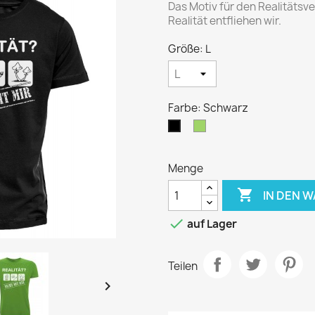
Das Motiv für den Realitätsve
Realität entfliehen wir.
Größe: L
Farbe: Schwarz
Grün
Schwarz
Menge

IN DEN 

auf Lager
Teilen
