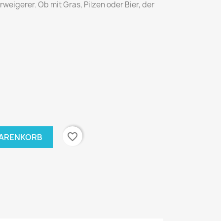
rweigerer. Ob mit Gras, Pilzen oder Bier, der
favorite_border
WARENKORB