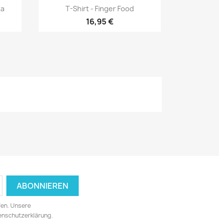
Vorschau

ta
T-Shirt - Finger Food
16,95 €
fen. Unsere
tenschutzerklärung.