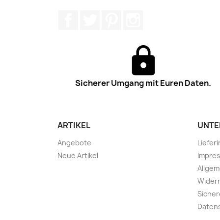
Facebook
Twitter
Pinterest
Instagram
Sicherer Umgang mit Euren Daten.
ARTIKEL
UNTE
Angebote
Liefer
Neue Artikel
Impre
Allge
Widerr
Sicher
Daten