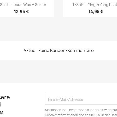
Vorschau
Vorschau


Shirt - Jesus Was A Surfer
T-Shirt - Ying & Yang Ras
12,95 €
14,95 €
Aktuell keine Kunden-Kommentare
sere
d
Sie können Ihr Einverständnis jederzeit widerru
e
Kontaktinformationen finden Sie u. a. in der Da