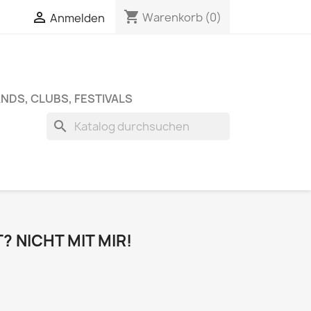
shopping_cart


Warenkorb
(0)
Anmelden
NDS, CLUBS, FESTIVALS
search
T? NICHT MIT MIR!