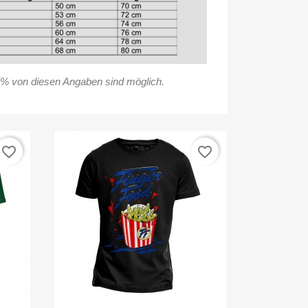
% von diesen Angaben sind möglich.
favorite_border
favorite_border