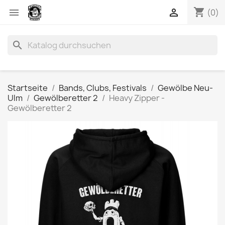
shopping_cart


(0)
search
Startseite
Bands, Clubs, Festivals
Gewölbe Neu-
Ulm
Gewölberetter 2
Heavy Zipper -
Gewölberetter 2