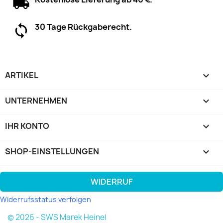
30 Tage Rückgaberecht.
ARTIKEL

UNTERNEHMEN

IHR KONTO

SHOP-EINSTELLUNGEN
keyboard_arrow_down
WIDERRUF
Widerrufsstatus verfolgen
© 2026 - SWS Marek Heinel