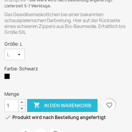
Bruttopreis
Die Ware wird nach Bestellung angefertigt.
Lieferzeit 5-7 Werktage.
Das Gewölbemaskottchen bei einer bekannten
schauspielerischen Darbietung. Hier auf der Rückseite
eines schweren Zippers aus Bio-Baumwolle. Erhältlich bis
Größe 5XL
Größe: L
Farbe: Schwarz
Schwarz
Menge

favorite_border
IN DEN WARENKORB

Produkt wird nach Bestellung angefertigt