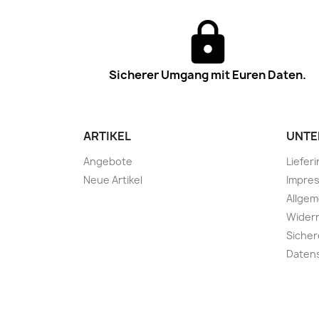
Sicherer Umgang mit Euren Daten.
ARTIKEL
UNTE
Angebote
Liefer
Neue Artikel
Impre
Allge
Widerr
Sicher
Daten