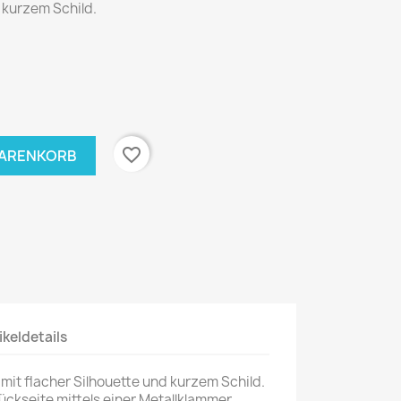
 kurzem Schild.
favorite_border
WARENKORB
ikeldetails
mit flacher Silhouette und kurzem Schild.
ückseite mittels einer Metallklammer