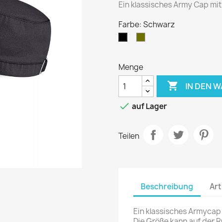
Ein klassisches Army Cap mit
Farbe: Schwarz
Olive
Schwarz
Menge

IN DEN 

auf Lager
Teilen
Beschreibung
Art
Ein klassisches Armycap 
Die Größe kann auf der R