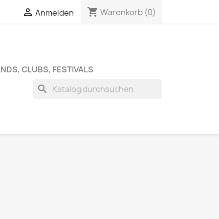
shopping_cart


Warenkorb
(0)
Anmelden
NDS, CLUBS, FESTIVALS
search