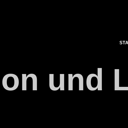
ST
tion und 